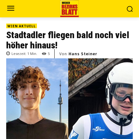
WIEN AKTUELL
Stadtadler fliegen bald noch viel
höher hinaus!
Von
Hans Steiner
Lesezeit:
1
Min.
5