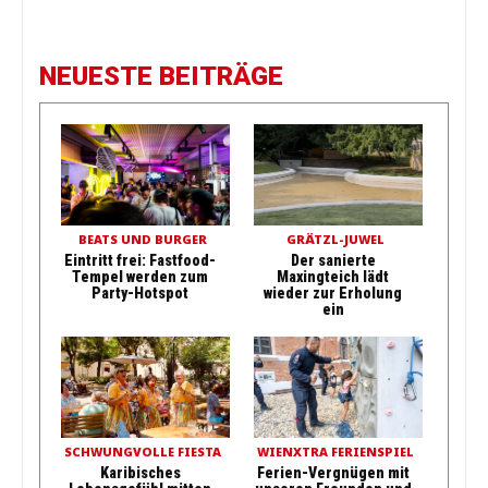
NEUESTE BEITRÄGE
BEATS UND BURGER
GRÄTZL-JUWEL
Eintritt frei: Fastfood-
Der sanierte
Tempel werden zum
Maxingteich lädt
Party-Hotspot
wieder zur Erholung
ein
SCHWUNGVOLLE FIESTA
WIENXTRA FERIENSPIEL
Karibisches
Ferien-Vergnügen mit