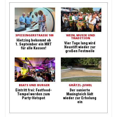
SPEISINGERSTRASSE 109
WEIN, MUSIK UND
TRADITION
Hietzing bekommt ab
Vier Tage lang wird
1. September ein MRT
Neustift wieder zur
für alle Kassen!
großen Festmeile
BEATS UND BURGER
GRÄTZL-JUWEL
Eintritt frei: Fastfood-
Der sanierte
Tempel werden zum
Maxingteich lädt
Party-Hotspot
wieder zur Erholung
ein