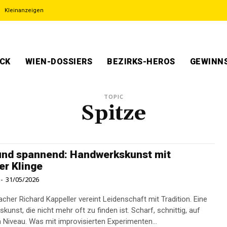
Kleinanzeigen
ECK
WIEN-DOSSIERS
BEZIRKS-HEROS
GEWINNS
TOPIC
Spitze
und spannend: Handwerkskunst mit
er Klinge
-
31/05/2026
her Richard Kappeller vereint Leidenschaft mit Tradition. Eine
unst, die nicht mehr oft zu finden ist. Scharf, schnittig, auf
höchstem Niveau. Was mit improvisierten Experimenten...