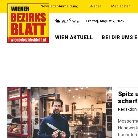
Newsletter-Anmeldung
E-Paper
Mediadaten
C
Freitag, August 7, 2026
28.7
Wien
WIEN AKTUELL
BEI DIR UMS 
Spitz 
scharf
Redaktion
Messermac
Handwerksk