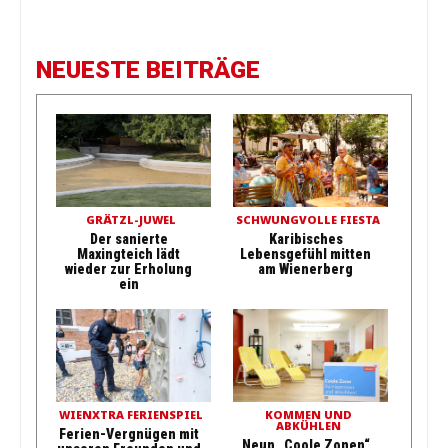
NEUESTE BEITRÄGE
GRÄTZL-JUWEL
SCHWUNGVOLLE FIESTA
Der sanierte
Karibisches
Maxingteich lädt
Lebensgefühl mitten
wieder zur Erholung
am Wienerberg
ein
WIENXTRA FERIENSPIEL
KOMMEN UND
ABKÜHLEN
Ferien-Vergnügen mit
Neun „Coole Zonen“