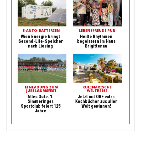
E-AUTO-BATTERIEN
LEBENSFREUDE PUR
Wien Energie bringt
Heiße Rhythmen
Second-Life-Speicher
begeistern im Haus
nach Liesing
Brigittenau
EINLADUNG ZUM
KULINARISCHE
JUBILÄUMSFEST
WELTREISE
Alles Gute: 1.
Jetzt mit ORF extra
Simmeringer
Kochbücher aus aller
Sportclub feiert 125
Welt gewinnen!
Jahre