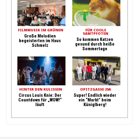
FILMMUSIK IM GRÜNEN
FÜR COOLE
SAMTPFOTEN
Große Melodien
So kommen Katzen
begeisterten im Haus
gesund durch heiße
Schmelz
Sommertage
HINTER DEN KULISSEN
OPITZGASSE 29A
Circus Louis Knie: Der
Super! Endlich wieder
Countdown für „WOW!“
ein “Markt” beim
läuft
Küniglberg!