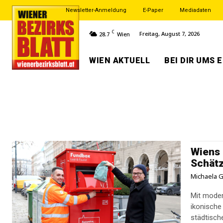
Newsletter-Anmeldung
E-Paper
Mediadaten
C
Freitag, August 7, 2026
28.7
Wien
WIEN AKTUELL
BEI DIR UMS 
Wiens 
Schät
Michaela G
Mit moder
ikonische 
städtisch