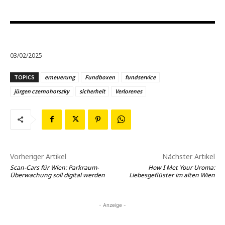
03/02/2025
TOPICS
erneuerung
Fundboxen
fundservice
jürgen czernohorszky
sicherheit
Verlorenes
Vorheriger Artikel
Nächster Artikel
Scan-Cars für Wien: Parkraum-
How I Met Your Uroma:
Überwachung soll digital werden
Liebesgeflüster im alten Wien
- Anzeige -