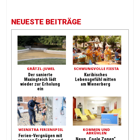
NEUESTE BEITRÄGE
GRÄTZL-JUWEL
SCHWUNGVOLLE FIESTA
Der sanierte
Karibisches
Maxingteich lädt
Lebensgefühl mitten
wieder zur Erholung
am Wienerberg
ein
WIENXTRA FERIENSPIEL
KOMMEN UND
ABKÜHLEN
Ferien-Vergnügen mit
Neun „Coole Zonen“