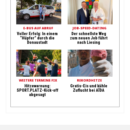
E-BUS AUF ABRUF
JOB-SPEED-DATING
Voller Erfolg: In einem
Der schnellste Weg
“Hüpfer” durch die
zum neuen Job führt
Donaustadt
nach Liesing
WEITERE TERMINE FIX
REKORDHITZE
Hitzewarnung:
Gratis-Eis und kühle
SPORT.PLATZ-Kick-off
Zuflucht bei AÏDA
abgesagt