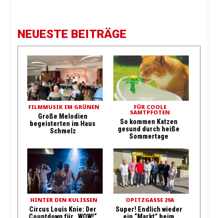
NEUESTE BEITRÄGE
FILMMUSIK IM GRÜNEN
FÜR COOLE
SAMTPFOTEN
Große Melodien
So kommen Katzen
begeisterten im Haus
gesund durch heiße
Schmelz
Sommertage
HINTER DEN KULISSEN
OPITZGASSE 29A
Circus Louis Knie: Der
Super! Endlich wieder
Countdown für „WOW!“
ein “Markt” beim