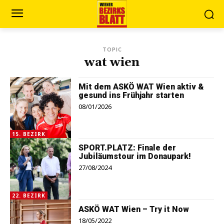
TOPIC
wat wien
Mit dem ASKÖ WAT Wien aktiv &
gesund ins Frühjahr starten
08/01/2026
15. BEZIRK
SPORT.PLATZ: Finale der
Jubiläumstour im Donaupark!
27/08/2024
22. BEZIRK
ASKÖ WAT Wien – Try it Now
18/05/2022