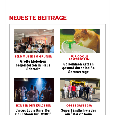
NEUESTE BEITRÄGE
FILMMUSIK IM GRÜNEN
FÜR COOLE
SAMTPFOTEN
Große Melodien
So kommen Katzen
begeisterten im Haus
gesund durch heiße
Schmelz
Sommertage
HINTER DEN KULISSEN
OPITZGASSE 29A
Circus Louis Knie: Der
Super! Endlich wieder
Countdown für „WOW!“
ein “Markt” beim