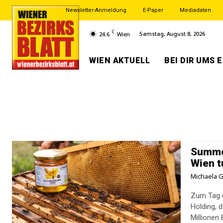
Newsletter-Anmeldung
E-Paper
Mediadaten
C
Samstag, August 8, 2026
24.6
Wien
WIEN AKTUELL
BEI DIR UMS 
Summen
Wien t
Michaela G
Zum Tag d
Holding, 
Millionen 