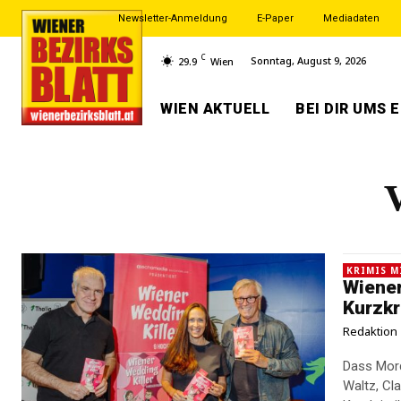
Newsletter-Anmeldung
E-Paper
Mediadaten
C
Sonntag, August 9, 2026
29.9
Wien
WIEN AKTUELL
BEI DIR UMS 
KRIMIS M
Wiener
Kurzkr
Redaktion
Dass Mord
Waltz, Cl