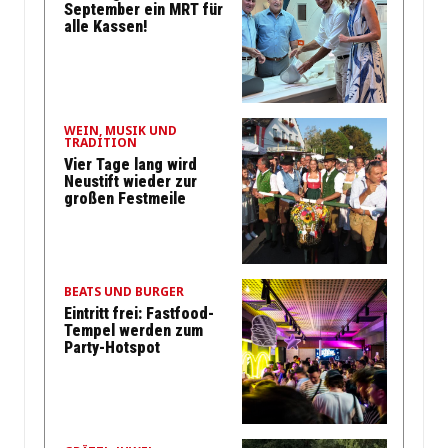
September ein MRT für
alle Kassen!
WEIN, MUSIK UND
TRADITION
Vier Tage lang wird
Neustift wieder zur
großen Festmeile
BEATS UND BURGER
Eintritt frei: Fastfood-
Tempel werden zum
Party-Hotspot