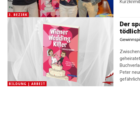
Kurzkrimib
3. BEZIRK
Der sp
tödlic
Gewinnspi
Zwischen 
geheirate
Buchverla
Peter neu
gefährlic
BILDUNG | ARBEIT