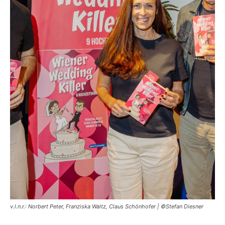
v.l.n.r.: Norbert Peter, Franziska Waltz, Claus Schönhofer | ©Stefan Diesner