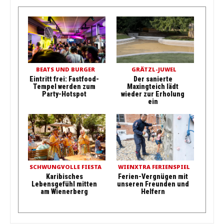
BEATS UND BURGER
GRÄTZL-JUWEL
Eintritt frei: Fastfood-
Der sanierte
Tempel werden zum
Maxingteich lädt
Party-Hotspot
wieder zur Erholung
ein
SCHWUNGVOLLE FIESTA
WIENXTRA FERIENSPIEL
Karibisches
Ferien-Vergnügen mit
Lebensgefühl mitten
unseren Freunden und
am Wienerberg
Helfern