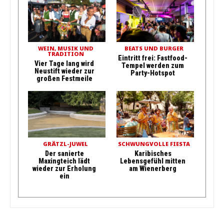
WEIN, MUSIK UND
BEATS UND BURGER
TRADITION
Eintritt frei: Fastfood-
Vier Tage lang wird
Tempel werden zum
Neustift wieder zur
Party-Hotspot
großen Festmeile
GRÄTZL-JUWEL
SCHWUNGVOLLE FIESTA
Der sanierte
Karibisches
Maxingteich lädt
Lebensgefühl mitten
wieder zur Erholung
am Wienerberg
ein