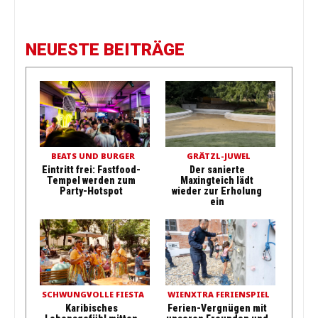
NEUESTE BEITRÄGE
BEATS UND BURGER
GRÄTZL-JUWEL
Eintritt frei: Fastfood-
Der sanierte
Tempel werden zum
Maxingteich lädt
Party-Hotspot
wieder zur Erholung
ein
SCHWUNGVOLLE FIESTA
WIENXTRA FERIENSPIEL
Karibisches
Ferien-Vergnügen mit