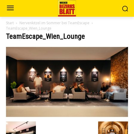
Start
Nervenkitzel im Sommer bei TeamEscape
TeamEscape_Wien_Lounge
TeamEscape_Wien_Lounge