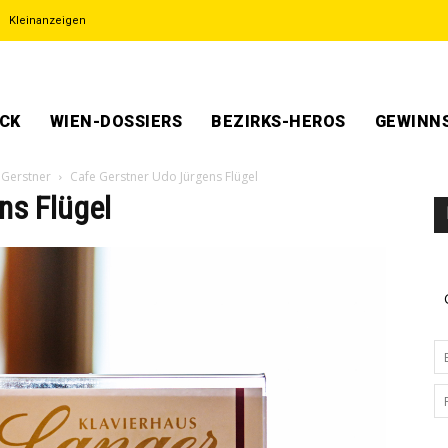
Kleinanzeigen
ECK
WIEN-DOSSIERS
BEZIRKS-HEROS
GEWINNS
 Gerstner
Cafe Gerstner Udo Jürgens Flügel
ns Flügel