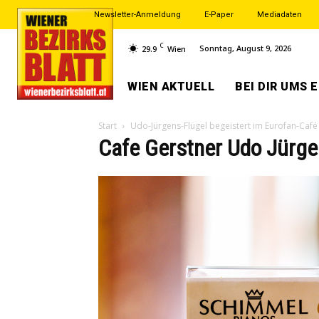
Newsletter-Anmeldung
E-Paper
Mediadaten
C
Sonntag, August 9, 2026
29.9
Wien
WIEN AKTUELL
BEI DIR UMS 
Start
Udo-Jürgens-Flügel begeistert im Eurofan-Café
Cafe Gerstner Udo Jürge