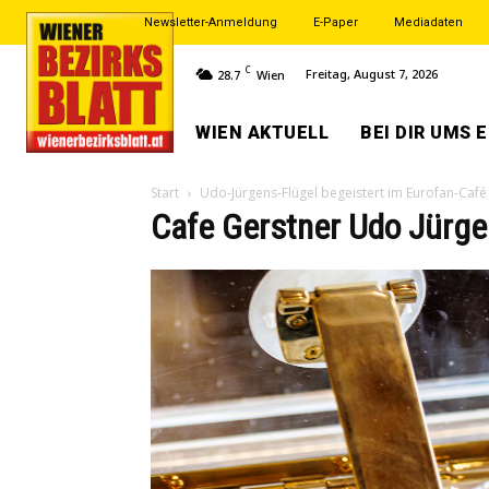
Newsletter-Anmeldung
E-Paper
Mediadaten
C
Freitag, August 7, 2026
28.7
Wien
WIEN AKTUELL
BEI DIR UMS 
Start
Udo-Jürgens-Flügel begeistert im Eurofan-Café
Cafe Gerstner Udo Jürge