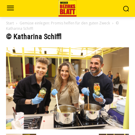
Start
Gemüse einlegen: Promis helfen für den guten Zweck
©
Katharina Schiffl
© Katharina Schiffl