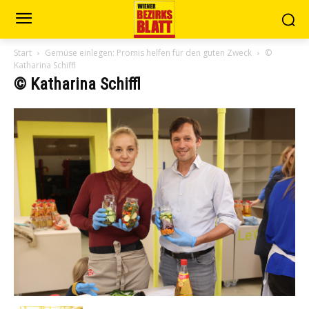
Start
Gemüse einlegen: Promis helfen für den guten Zweck
©
Katharina Schiffl
© Katharina Schiffl