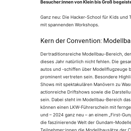
Besucher:innen von Klein bis Groß begeiste
Ganz neu: Die Hacker-School für Kids und T
mit spannenden Workshops.
Kern der Convention: Modellb
Dertraditionsreiche Modellbau-Bereich, der
dieses Jahr natürlich nicht fehlen. Die ges
autos und -schiffen über Modellflugzeuge b
prominent vertreten sein. Besondere High
Shows mit spektakulären Manövern zu Was
actionreiche Driftshows sowie die Darstel
sein. Dabei steht im Modellbau-Bereich da
können einen LKW-Führerschein mit fernge
und – 2024 ganz neu – an einem „First-Gun
die faszinierende Welt der Gundam-Modell
Teilnehmer:innen die Modellbausätze der C