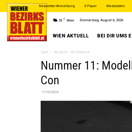
Newsletter-Anmeldung
E-Paper
Mediadaten
C
Donnerstag, August 6, 2026
35
Wien
WIEN AKTUELL
BEI DIR UMS 
Start
40 Jahre - 40 Gewinne
Nummer 11: Modell
Con
11/10/2024