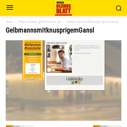
Start
https://www.gelbmanns.at/
GelbmannsmitknusprigemGansl
GelbmannsmitknusprigemGansl