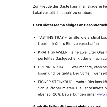
Zur Freude der Gäste kann man Brauerei Fee
Lokal verteilt „hautnah“ zu erleben.
Dazu bietet Mama einiges an Besonderhei
TASTING TRAY – für alle, die erstmal kost
Überblick übers Bier zu verschaffen
KRAFT GRAWLER – eine zwei Liter Glasfl
perfektes Gastgeschenk oder einfach z
BRUNNEN KRAFT – wer möchte, kann selb
lösen und los gehts. Der Vorteil: wer sel
EIGNER STEINKRUG – wahre Bierfans kön
Schließfächer mieten. Die Jahresmiete b
ebenso -20%. Bewerbungen unter
www.m
Auch die Kulinarik kommt nicht zu kurz!