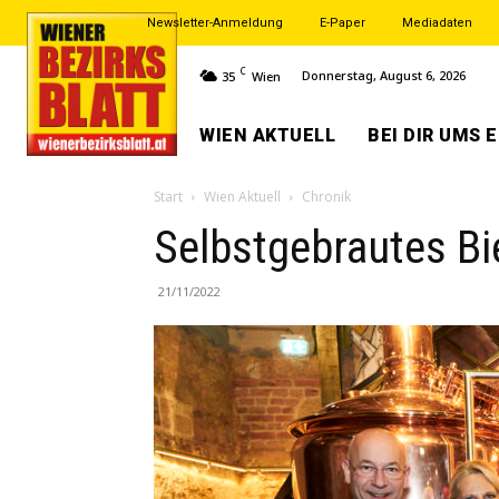
Newsletter-Anmeldung
E-Paper
Mediadaten
C
Donnerstag, August 6, 2026
35
Wien
WIEN AKTUELL
BEI DIR UMS 
Start
Wien Aktuell
Chronik
Selbstgebrautes Bi
21/11/2022