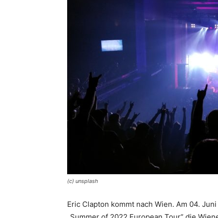
(c) unsplash
Eric Clapton kommt nach Wien. Am 04. Juni
„Summer of 2022 European Tour“ die Wiener 