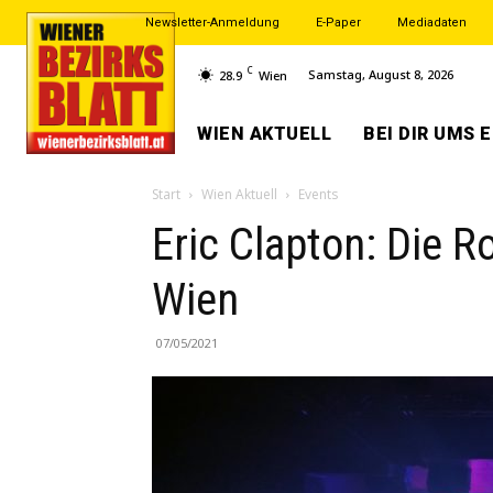
Newsletter-Anmeldung
E-Paper
Mediadaten
C
Samstag, August 8, 2026
28.9
Wien
WIEN AKTUELL
BEI DIR UMS 
Start
Wien Aktuell
Events
Eric Clapton: Die
Wien
07/05/2021