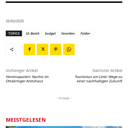
25/02/2025
TOPICS
10. Bezirk
budget
favoriten
Folder
Vorheriger Artikel
Nächster Artikel
Hereinspaziert: Nachts im
Tourismus am Limit: Wege zu
Ottakringer Amtshaus
einer nachhaltigen Zukunft
- Anzeige -
MEISTGELESEN