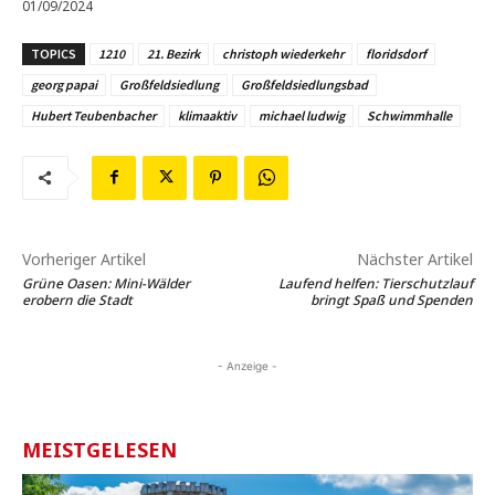
01/09/2024
TOPICS
1210
21. Bezirk
christoph wiederkehr
floridsdorf
georg papai
Großfeldsiedlung
Großfeldsiedlungsbad
Hubert Teubenbacher
klimaaktiv
michael ludwig
Schwimmhalle
Vorheriger Artikel
Nächster Artikel
Grüne Oasen: Mini-Wälder
Laufend helfen: Tierschutzlauf
erobern die Stadt
bringt Spaß und Spenden
- Anzeige -
MEISTGELESEN