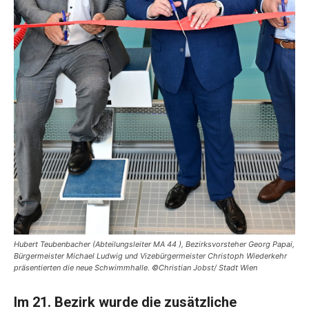
Hubert Teubenbacher (Abteilungsleiter MA 44 ), Bezirksvorsteher Georg Papai,
Bürgermeister Michael Ludwig und Vizebürgermeister Christoph Wiederkehr
präsentierten die neue Schwimmhalle. ©Christian Jobst/ Stadt Wien
Im 21. Bezirk wurde die zusätzliche