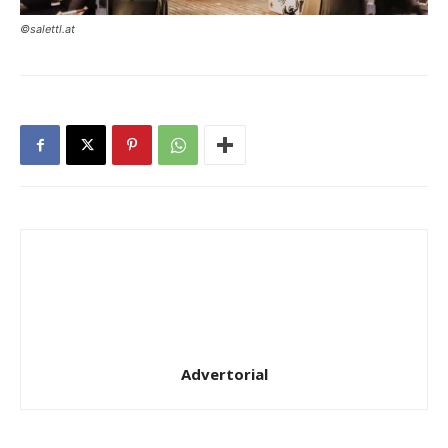
©salettl.at
Advertorial