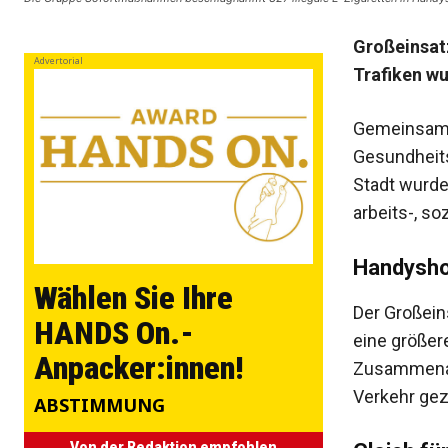
Großeinsatz
Advertorial
Trafiken wu
Gemeinsam m
Gesundheits
Stadt wurden
arbeits-, s
Handysho
Wählen Sie Ihre
Der Großein
HANDS On.-
eine größere
Anpacker:innen!
Zusammenar
Verkehr ge
ABSTIMMUNG
Von der Redaktion empfohlen