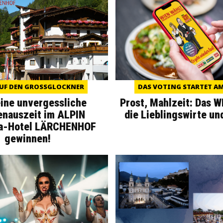
UF DEN GROSSGLOCKNER
DAS VOTING STARTET AM 
eine unvergessliche
Prost, Mahlzeit: Das 
enauszeit im ALPIN
die Lieblingswirte un
a-Hotel LÄRCHENHOF
gewinnen!