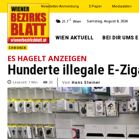
Newsletter-Anmeldung
E-Paper
Mediadaten
C
Samstag, August 8, 2026
21.7
Wien
WIEN AKTUELL
BEI DIR UMS 
CHRONIK
ES HAGELT ANZEIGEN
Hunderte illegale E-Zi
Von
Hans Steiner
Lesezeit:
1
Min.
20