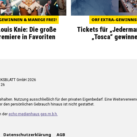
GEWINNEN & MANEGE FREI!
ORF EXTRA-GEWINNS
Louis Knie: Die große
Tickets für „Jederma
miere in Favoriten
„Tosca“ gewinne
RKSBLATT GmbH 2026
 26
ehalten. Nutzung ausschließlich für den privaten Eigenbedarf. Eine Weiterverwe
r den persönlichen Gebrauch hinaus ist nicht gestattet.
n der
echo medienhaus ges.m.b.h.
Datenschutzerklärung
AGB