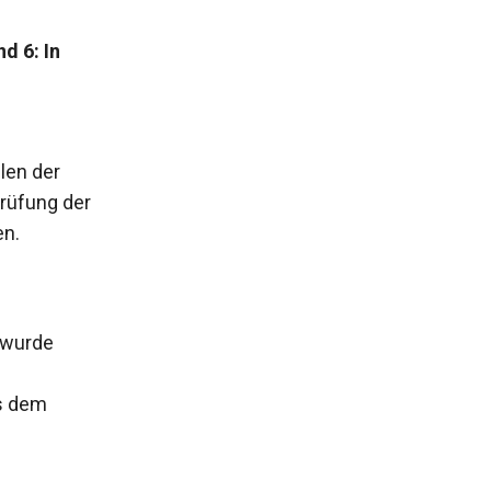
d 6: In
len der
prüfung der
en.
 wurde
s dem