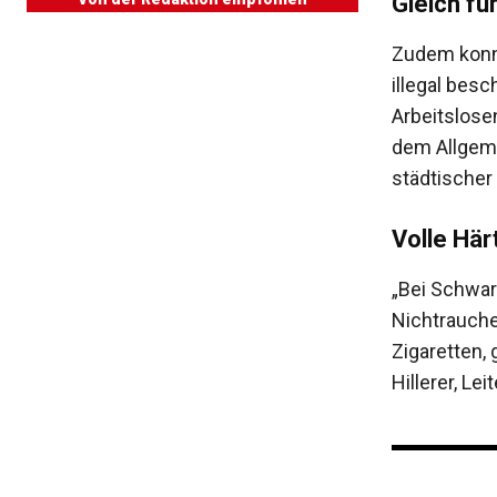
Gleich f
Zudem konnt
illegal bes
Arbeitslose
dem Allgeme
städtischer
Volle Här
„Bei Schwar
Nichtrauche
Zigaretten, 
Hillerer, L