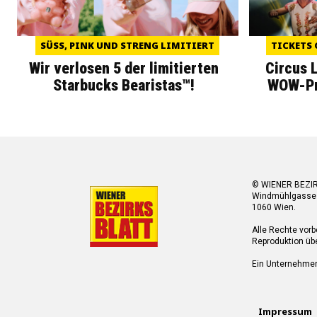
SÜSS, PINK UND STRENG LIMITIERT
TICKETS 
Wir verlosen 5 der limitierten
Circus 
Starbucks Bearistas™!
WOW-Pre
© WIENER BEZI
Windmühlgasse
1060 Wien.
Alle Rechte vorb
Reproduktion übe
Ein Unternehme
Impressum