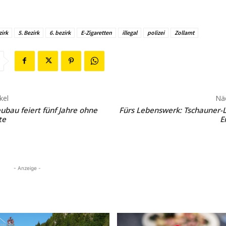
zirk
5. Bezirk
6. bezirk
E-Zigaretten
illegal
polizei
Zollamt
kel
Näc
bau feiert fünf Jahre ohne
Fürs Lebenswerk: Tschauner-
te
E
- Anzeige -