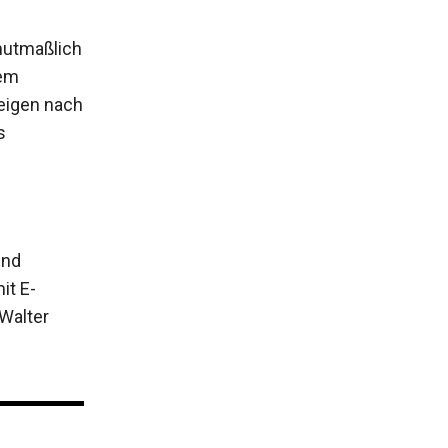
mutmaßlich
dem
eigen nach
s
und
it E-
 Walter