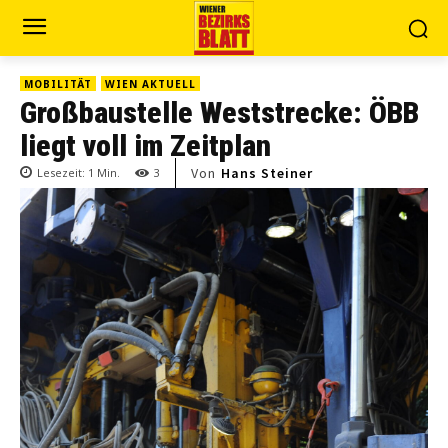
MOBILITÄT
WIEN AKTUELL
Großbaustelle Weststrecke: ÖBB
liegt voll im Zeitplan
Von
Hans Steiner
Lesezeit:
1
Min.
3