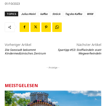
01/10/2023
TOPICS
Julius Meinl
kaffee
Ströck
Tag des Kaffee
WKW
Vorheriger Artikel
Nächster Artikel
Die Seestadt bekommt
Spartipp #53: Stoffwindeln statt
Kindermedizinisches Zentrum
Wegwerfwindeln
- Anzeige -
MEISTGELESEN