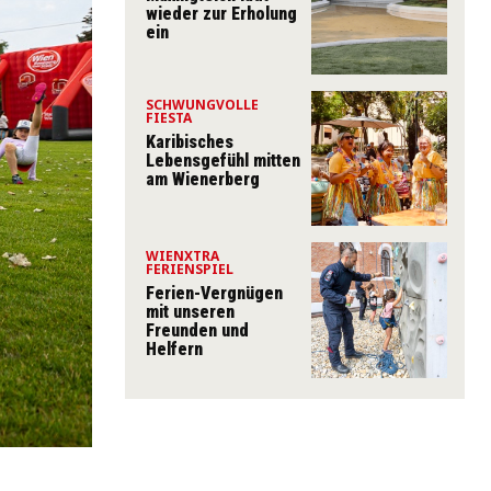
wieder zur Erholung
ein
SCHWUNGVOLLE
FIESTA
Karibisches
Lebensgefühl mitten
am Wienerberg
WIENXTRA
FERIENSPIEL
Ferien-Vergnügen
mit unseren
Freunden und
Helfern