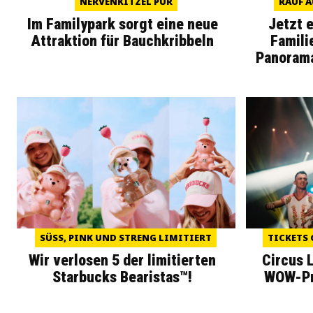
NERVENKITZEL PUR
RAUF A
Im Familypark sorgt eine neue
Jetzt 
Attraktion für Bauchkribbeln
Famili
Panoram
SÜSS, PINK UND STRENG LIMITIERT
TICKETS 
Wir verlosen 5 der limitierten
Circus 
Starbucks Bearistas™!
WOW-Pre