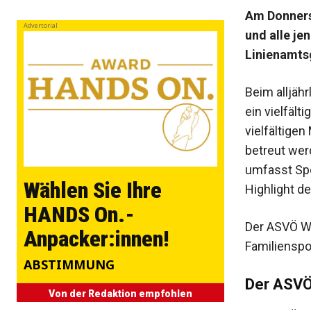
Am Donnerst
Advertorial
und alle je
Linienamtsg
Beim alljäh
ein vielfäl
vielfältigen
betreut werd
umfasst Spor
Wählen Sie Ihre
Highlight d
HANDS On.-
Der ASVÖ Wi
Anpacker:innen!
Familienspo
ABSTIMMUNG
Der ASVÖ
Von der Redaktion empfohlen