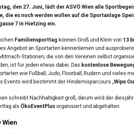
ag, den 27. Juni, lädt der ASVÖ Wien alle Sportbegei
ne, die es noch werden wollen auf die Sportanlage Speis
asse 7 in Hietzing ein.
rlichen
Familiensporttag
können Groß und Klein von
13 b
tiges Angebot an Sportarten kennenlernen und ausprobiere
 Mitmach-Stationen, die von den Vereinen selbst organisi
en, ist für jeden etwas dabei. Das
kostenlose Bewegun
tarten wie Fußball, Judo, Floorball, Rudern und vieles me
es Events wird bestimmt der Hindernisparcours „
Wipe Ou
en schreibt Nachhaltigkeit groß, darum wird der diesjähr
rttag als
ÖkoEventPlus
organisiert und abgehalten.
 Wien