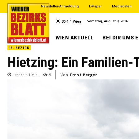
Newsletter-Anmeldung
E-Paper
Mediadaten
C
Samstag, August 8, 2026
30.4
Wien
WIEN AKTUELL
BEI DIR UMS 
13. BEZIRK
Hietzing: Ein Familien-
Von
Ernst Berger
Lesezeit:
1
Min.
5