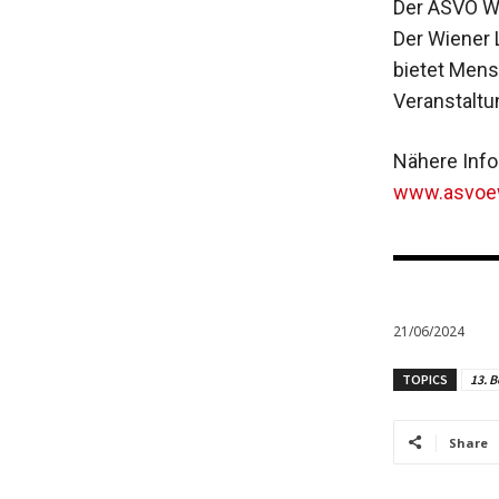
Der ASVÖ Wi
Der Wiener 
bietet Mens
Veranstaltu
Nähere Info
www.asvoew
21/06/2024
TOPICS
13. B
Share