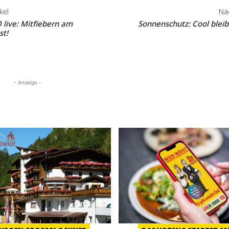
kel
Näc
 live: Mitfiebern am
Sonnenschutz: Cool blei
st!
- Anzeige -