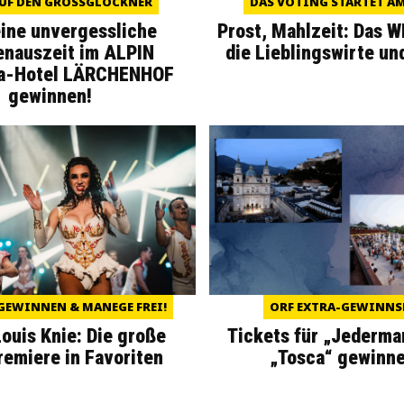
UF DEN GROSSGLOCKNER
DAS VOTING STARTET AM 
eine unvergessliche
Prost, Mahlzeit: Das 
enauszeit im ALPIN
die Lieblingswirte un
a-Hotel LÄRCHENHOF
gewinnen!
GEWINNEN & MANEGE FREI!
ORF EXTRA-GEWINNS
Louis Knie: Die große
Tickets für „Jederma
miere in Favoriten
„Tosca“ gewinne