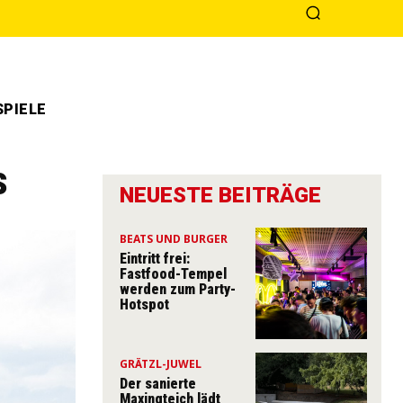
PIELE
s
NEUESTE BEITRÄGE
BEATS UND BURGER
Eintritt frei:
Fastfood-Tempel
werden zum Party-
Hotspot
GRÄTZL-JUWEL
Der sanierte
Maxingteich lädt