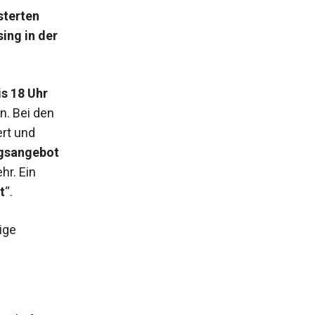
sterten
ing in der
is 18 Uhr
n. Bei den
ert und
gsangebot
hr. Ein
t
“.
ige