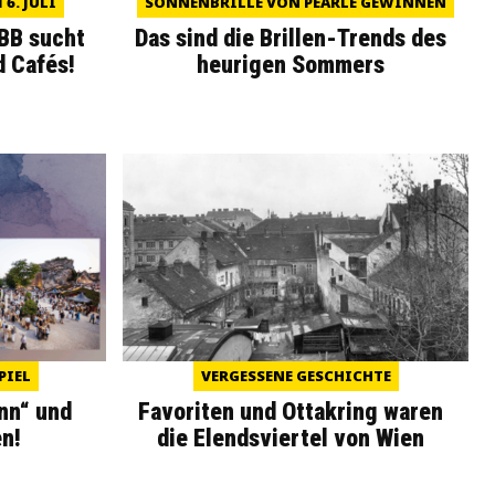
6. JULI
SONNENBRILLE VON PEARLE GEWINNEN
WBB sucht
Das sind die Brillen-Trends des
d Cafés!
heurigen Sommers
PIEL
VERGESSENE GESCHICHTE
nn“ und
Favoriten und Ottakring waren
n!
die Elendsviertel von Wien