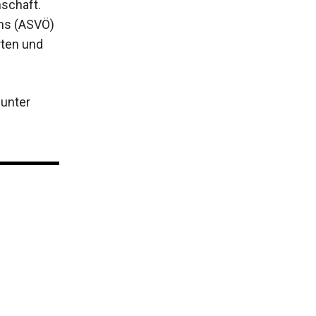
schaft.
hs (ASVÖ)
rten und
unter