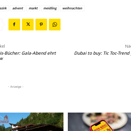
ezirk
advent
markt
meidling
weihnachten
kel
Näc
is-Bücher: Gala-Abend ehrt
Dubai to buy: Tic Toc-Trend
ow
- Anzeige -