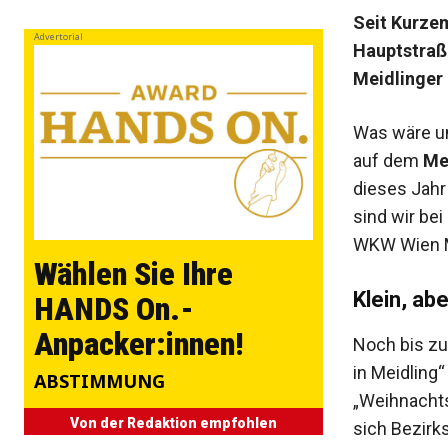
Seit Kurzem
Advertorial
Hauptstraße
Meidlinger 
Was wäre un
auf dem
Mei
dieses Jahr 
sind wir bei
WKW Wien M
Wählen Sie Ihre
Klein, abe
HANDS On.-
Anpacker:innen!
Noch bis 
in Meidlin
ABSTIMMUNG
„Weihnachts
Von der Redaktion empfohlen
sich Bezirk