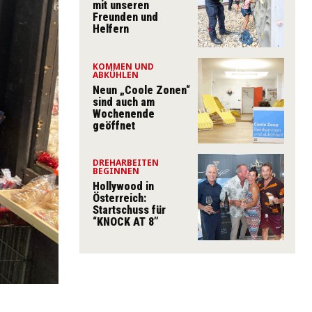
mit unseren
Freunden und
Helfern
KOMMEN UND
ABKÜHLEN
Neun „Coole Zonen“
sind auch am
Wochenende
geöffnet
DREHARBEITEN
BEGINNEN
Hollywood in
Österreich:
Startschuss für
“KNOCK AT 8”