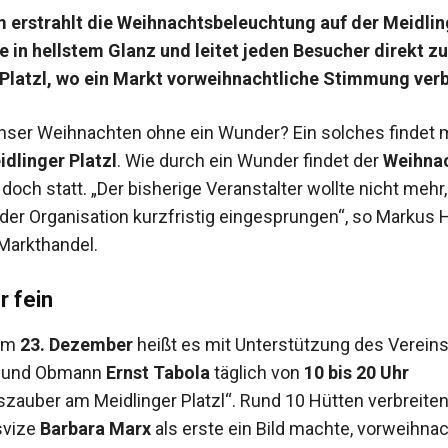
 erstrahlt die Weihnachtsbeleuchtung auf der Meidlin
 in hellstem Glanz und leitet jeden Besucher direkt z
Platzl, wo ein Markt vorweihnachtliche Stimmung verb
ser Weihnachten ohne ein Wunder? Ein solches findet 
dlinger Platzl
. Wie durch ein Wunder findet der
Weihna
doch statt. „Der bisherige Veranstalter wollte nicht mehr
 der Organisation kurzfristig eingesprungen“, so Markus 
arkthandel.
r fein
zum
23. Dezember
heißt es mit Unterstützung des Vereins
g“ und Obmann
Ernst Tabola
täglich von
10 bis 20 Uhr
zauber am Meidlinger Platzl“. Rund 10 Hütten verbreite
svize
Barbara Marx
als erste ein Bild machte, vorweihnac