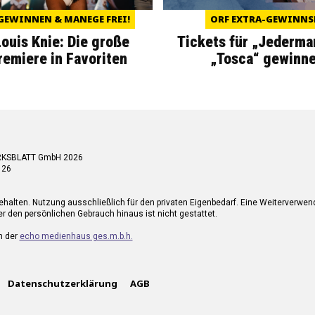
GEWINNEN & MANEGE FREI!
ORF EXTRA-GEWINNS
Louis Knie: Die große
Tickets für „Jederma
miere in Favoriten
„Tosca“ gewinne
RKSBLATT GmbH 2026
 26
ehalten. Nutzung ausschließlich für den privaten Eigenbedarf. Eine Weiterverwe
r den persönlichen Gebrauch hinaus ist nicht gestattet.
n der
echo medienhaus ges.m.b.h.
Datenschutzerklärung
AGB