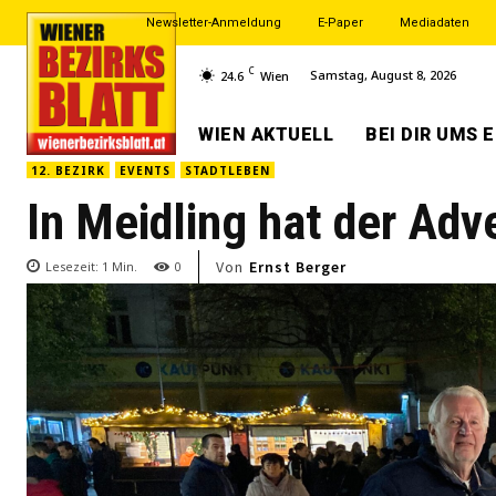
Newsletter-Anmeldung
E-Paper
Mediadaten
C
Samstag, August 8, 2026
24.6
Wien
WIEN AKTUELL
BEI DIR UMS 
12. BEZIRK
EVENTS
STADTLEBEN
In Meidling hat der Adv
Von
Ernst Berger
Lesezeit:
1
Min.
0