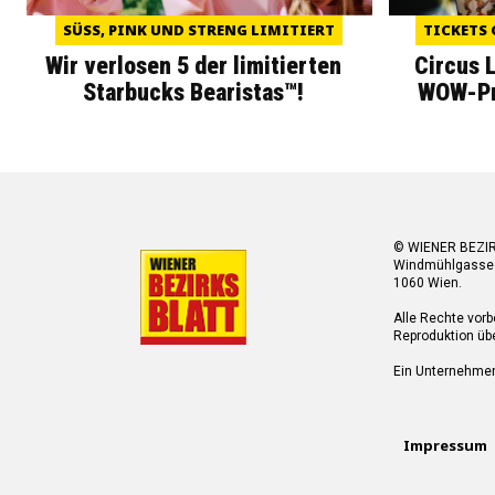
SÜSS, PINK UND STRENG LIMITIERT
TICKETS 
Wir verlosen 5 der limitierten
Circus 
Starbucks Bearistas™!
WOW-Pre
© WIENER BEZI
Windmühlgasse
1060 Wien.
Alle Rechte vorb
Reproduktion übe
Ein Unternehme
Impressum