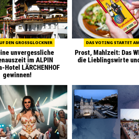
UF DEN GROSSGLOCKNER
DAS VOTING STARTET AM 
eine unvergessliche
Prost, Mahlzeit: Das 
enauszeit im ALPIN
die Lieblingswirte un
a-Hotel LÄRCHENHOF
gewinnen!