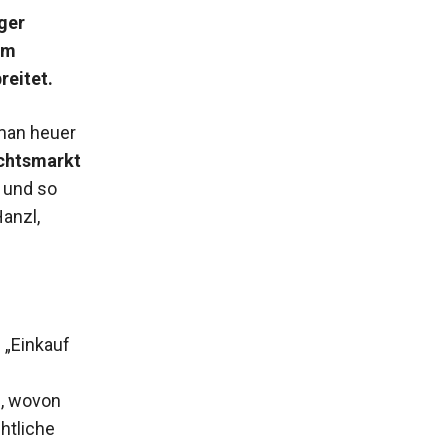
ger
um
reitet.
man heuer
chtsmarkt
, und so
Hanzl,
 „Einkauf
n, wovon
htliche