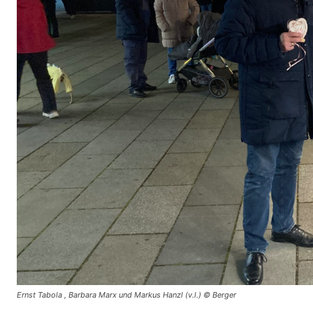
Ernst Tabola , Barbara Marx und Markus Hanzl (v.l.) © Berger