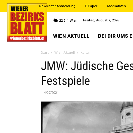
Newsletter-Anmeldung
E-Paper
Mediadaten
C
Freitag, August 7, 2026
22.2
Wien
WIEN AKTUELL
BEI DIR UMS 
Start
Wien Aktuell
Kultur
JMW: Jüdische Ges
Festspiele
14/07/2021