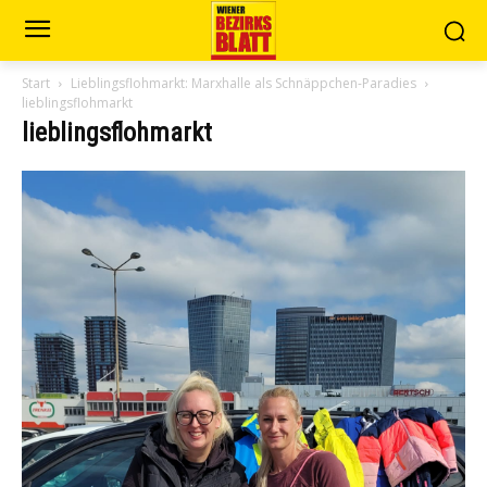
Start
Lieblingsflohmarkt: Marxhalle als Schnäppchen-Paradies
lieblingsflohmarkt
lieblingsflohmarkt