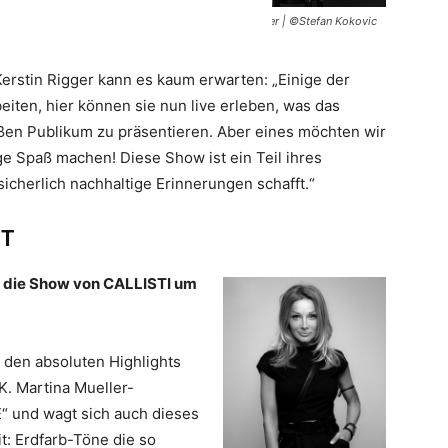
Kerstin Rigger | ©Stefan Kokovic
erstin Rigger kann es kaum erwarten: „Einige der
eiten, hier können sie nun live erleben, was das
oßen Publikum zu präsentieren. Aber eines möchten wir
ge Spaß machen! Diese Show ist ein Teil ihres
sicherlich nachhaltige Erinnerungen schafft.“
HT
t die Show von CALLISTI um
 den absoluten Highlights
. Martina Mueller-
“ und wagt sich auch dieses
t: Erdfarb-Töne die so