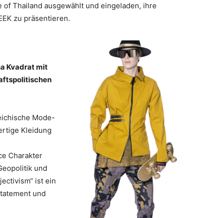
 of Thailand ausgewählt und eingeladen, ihre
EK zu präsentieren.
a Kvadrat mit
aftspolitischen
reichische Mode-
ertige Kleidung
ce Charakter
Geopolitik und
ectivism“ ist ein
 Statement und