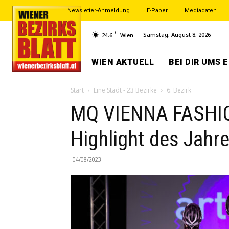
Newsletter-Anmeldung
E-Paper
Mediadaten
C
Samstag, August 8, 2026
24.6
Wien
WIEN AKTUELL
BEI DIR UMS 
Start
Eine Stadt - 23 Bezirke
6. Bezirk
MQ VIENNA FASHI
Highlight des Jahr
04/08/2023