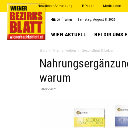
Newsletter-Anmeldung
E-Paper
Mediadaten
C
Samstag, August 8, 2026
26
Wien
WIEN AKTUELL
BEI DIR UMS 
Start
Themenwelten
Gesundheit & Leben
Nahrungsergänzung
warum
28/05/2021