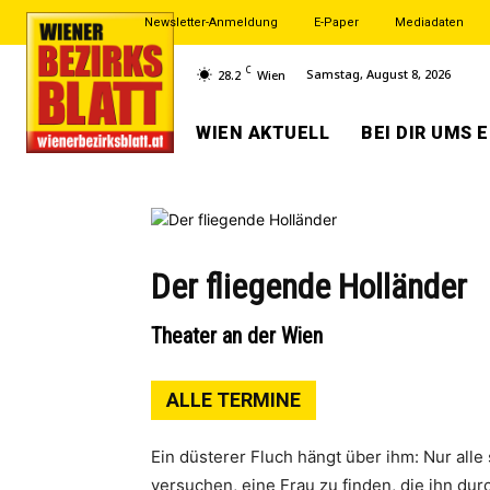
Newsletter-Anmeldung
E-Paper
Mediadaten
C
Samstag, August 8, 2026
28.2
Wien
WIEN AKTUELL
BEI DIR UMS 
Der fliegende Holländer
Theater an der Wien
ALLE TERMINE
Ein düsterer Fluch hängt über ihm: Nur all
versuchen, eine Frau zu finden, die ihn dur