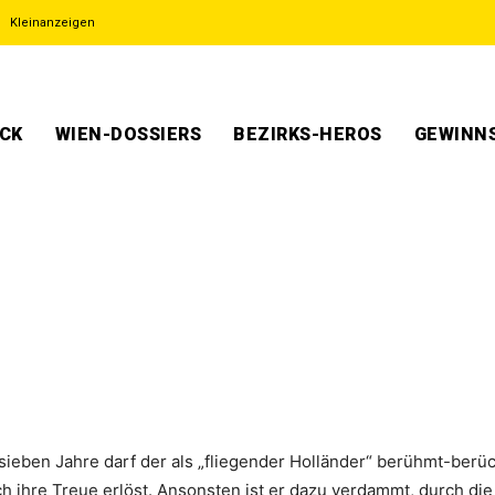
Kleinanzeigen
ECK
WIEN-DOSSIERS
BEZIRKS-HEROS
GEWINNS
e sieben Jahre darf der als „fliegender Holländer“ berühmt-be
ch ihre Treue erlöst. Ansonsten ist er dazu verdammt, durch die