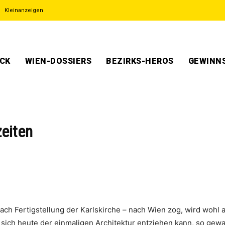
Kleinanzeigen
ECK
WIEN-DOSSIERS
BEZIRKS-HEROS
GEWINNS
zeiten
 nach Fertigstellung der Karlskirche – nach Wien zog, wird woh
ich heute der einmaligen Architektur entziehen kann, so gewal