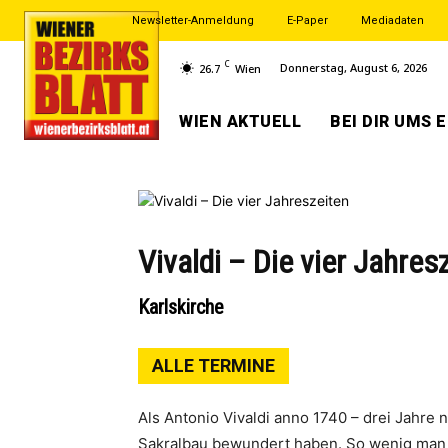
Newsletter-Anmeldung
E-Paper
Mediadaten
C
Donnerstag, August 6, 2026
26.7
Wien
WIEN AKTUELL
BEI DIR UMS 
Vivaldi – Die vier Jahres
Karlskirche
ALLE TERMINE
Als Antonio Vivaldi anno 1740 – drei Jahre
Sakralbau bewundert haben. So wenig man s