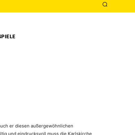
PIELE
l auch er diesen außergewöhnlichen
tig und eindrucksvoll muss die Karlskirche