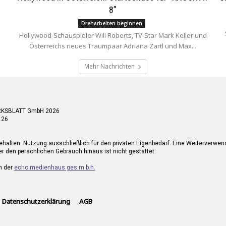
8”
Dreharbeiten beginnen
Hollywood-Schauspieler Will Roberts, TV-Star Mark Keller und
Österreichs neues Traumpaar Adriana Zartl und Max...
Mehr Nachrichten
RKSBLATT GmbH 2026
 26
ehalten. Nutzung ausschließlich für den privaten Eigenbedarf. Eine Weiterverwe
r den persönlichen Gebrauch hinaus ist nicht gestattet.
n der
echo medienhaus ges.m.b.h.
Datenschutzerklärung
AGB