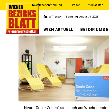
Newsletter-Anmeldung
E-Paper
Mediadaten
C
Samstag, August 8, 2026
23
Wien
WIEN AKTUELL
BEI DIR UMS 
Neun „Coole Zonen“ sind auch am Wochenende