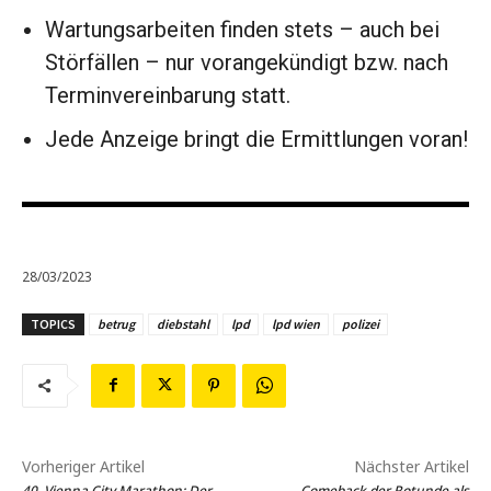
Wartungsarbeiten finden stets – auch bei
Störfällen – nur vorangekündigt bzw. nach
Terminvereinbarung statt.
Jede Anzeige bringt die Ermittlungen voran!
28/03/2023
TOPICS
betrug
diebstahl
lpd
lpd wien
polizei
Vorheriger Artikel
Nächster Artikel
40. Vienna City Marathon: Der
Comeback der Rotunde als