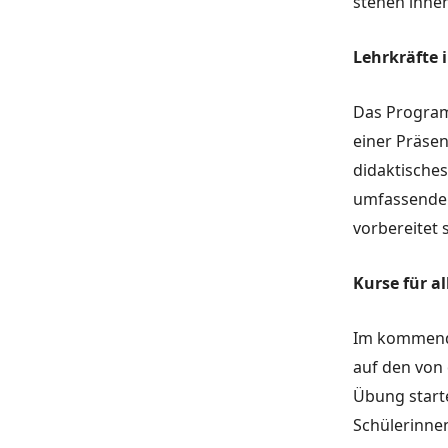
stehen ihne
Lehrkräfte 
Das Programm
einer Präsen
didaktisches
umfassende S
vorbereitet 
Kurse für a
Im kommende
auf den von 
Übung starte
Schülerinne