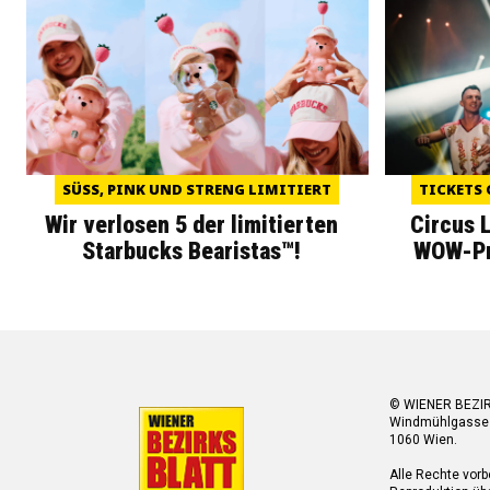
SÜSS, PINK UND STRENG LIMITIERT
TICKETS 
Wir verlosen 5 der limitierten
Circus 
Starbucks Bearistas™!
WOW-Pre
© WIENER BEZI
Windmühlgasse
1060 Wien.
Alle Rechte vorb