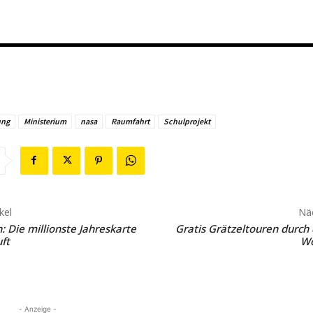
ung
Ministerium
nasa
Raumfahrt
Schulprojekt
kel
Näc
: Die millionste Jahreskarte
Gratis Grätzeltouren durch 
ft
W
- Anzeige -