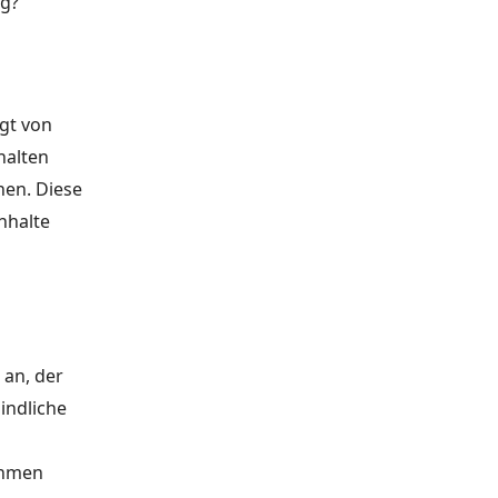
g?“
gt von
halten
nen. Diese
nhalte
an, der
indliche
ehmen