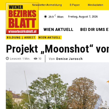
Newsletter-Anmeldung
E-Paper
Mediadaten
C
Freitag, August 7, 2026
29.9
Wien
WIEN AKTUELL
BEI DIR UMS 
BILDUNG | ARBEIT
WIEN AKTUELL
Projekt „Moonshot“ vo
Von
Denise Jarosch
Lesezeit:
1
Min.
10