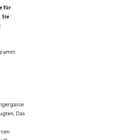
e für
 Sie
t
ogramm
engergasse
eugten. Das
rcen