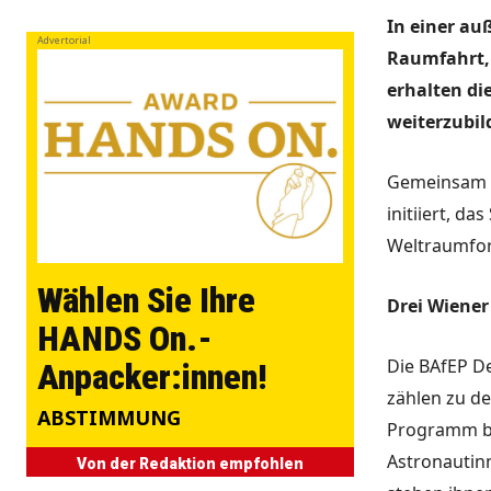
In einer au
Advertorial
Raumfahrt, 
erhalten di
weiterzubil
Gemeinsam m
initiiert, da
Weltraumfor
Wählen Sie Ihre
Drei Wiener
HANDS On.-
Die BAfEP D
Anpacker:innen!
zählen zu de
ABSTIMMUNG
Programm be
Astronautin
Von der Redaktion empfohlen