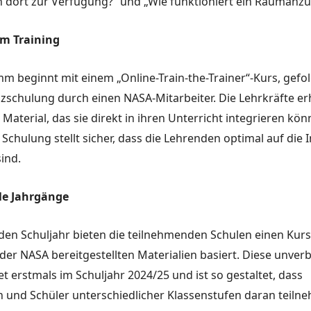
n dort zur Verfügung?“ und „Wie funktioniert ein Raumanzu
im Training
 beginnt mit einem „Online-Train-the-Trainer“-Kurs, gefol
zschulung durch einen NASA-Mitarbeiter. Die Lehrkräfte er
 Material, das sie direkt in ihren Unterricht integrieren kön
chulung stellt sicher, dass die Lehrenden optimal auf die I
sind.
lle Jahrgänge
n Schuljahr bieten die teilnehmenden Schulen einen Kurs 
der NASA bereitgestellten Materialien basiert. Diese unverb
t erstmals im Schuljahr 2024/25 und ist so gestaltet, dass
n und Schüler unterschiedlicher Klassenstufen daran teiln