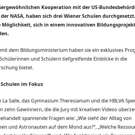
ßergewöhnlichen Kooperation mit der US-Bundesbehörd
der NASA, haben sich drei Wiener Schulen durchgesetzt.
e Möglichkeit, sich in einem innovativen Bildungsprojek
den.
it dem Bildungsministerium haben sie ein exklusives Pr
s Schülerinnen und Schülern tiefgreifende Einblicke in die
schung bietet.
 Schulen im Fokus
e La Salle, das Gymnasium Theresianum und die HBLVA Sp
n zehn Gewinnern, die die Jury mit kreativen Videos überz
handelt spannende Fragen wie: „Wie sieht der Alltag von
nen und Astronauten auf dem Mond aus?“, „Welche Ressou