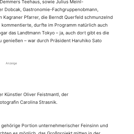
Demmers Teehaus, sowie Julius Meinl-
Peter Dobcak, Gastronomie-Fachgruppenobmann,
Kagraner Pfarrer, die Berndt Querfeld schmunzelnd
“ kommentierte, durfte im Programm natürlich auch
Sogar das Landtmann Tokyo – ja, auch dort gibt es die
u genießen – war durch Präsident Haruhiko Sato
Anzeige
 Künstler Oliver Feistmantl, der
tografin Carolina Strasnik.
ine gehörige Portion unternehmerischer Feinsinn und
chten es möglich, das Großprojekt mitten in der