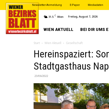
Newsletter-Anmeldung
E-Paper
Mediadaten
C
Freitag, August 7, 2026
31.5
Wien
WIEN AKTUELL
BEI DIR UMS 
Start
Wien Aktuell
Gesellschaft
Hereinspaziert: S
Stadtgasthaus Nap
23/06/2022