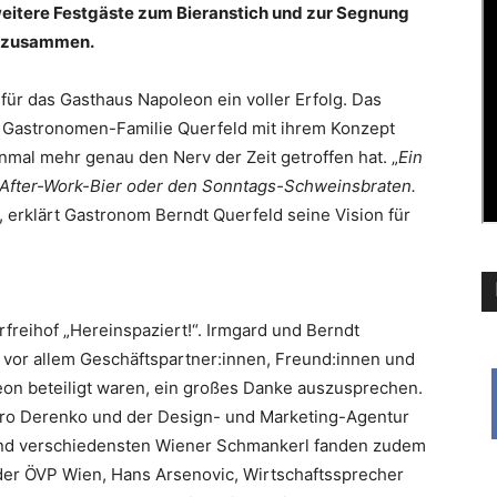
weitere Festgäste zum Bieranstich und zur Segnung
n zusammen.
ür das Gasthaus Napoleon ein voller Erfolg. Das
e Gastronomen-Familie Querfeld mit ihrem Konzept
nmal mehr genau den Nerv der Zeit getroffen hat. „
Ein
rs After-Work-Bier oder den Sonntags-Schweinsbraten.
“, erklärt Gastronom Berndt Querfeld seine Vision für
rfreihof „Hereinspaziert!“. Irmgard und Berndt
vor allem Geschäftspartner:innen, Freund:innen und
leon beteiligt waren, ein großes Danke auszusprechen.
üro Derenko und der Design- und Marketing-Agentur
nd verschiedensten Wiener Schmankerl fanden zudem
der ÖVP Wien, Hans Arsenovic, Wirtschaftssprecher