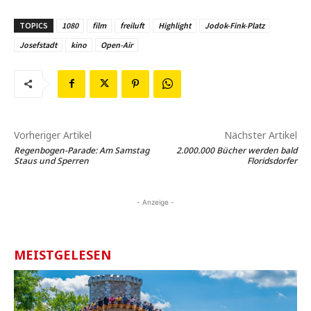
TOPICS
1080
film
freiluft
Highlight
Jodok-Fink-Platz
Josefstadt
kino
Open-Air
Vorheriger Artikel
Nächster Artikel
Regenbogen-Parade: Am Samstag
2.000.000 Bücher werden bald
Staus und Sperren
Floridsdorfer
- Anzeige -
MEISTGELESEN