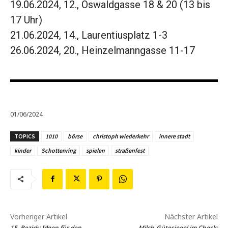
19.06.2024, 12., Oswaldgasse 18 & 20 (13 bis
17 Uhr)
21.06.2024, 14., Laurentiusplatz 1-3
26.06.2024, 20., Heinzelmanngasse 11-17
01/06/2024
TOPICS
1010
börse
christoph wiederkehr
innere stadt
kinder
Schottenring
spielen
straßenfest
Vorheriger Artikel
Nächster Artikel
15. Bezirk: Ideen für den
Milch-Gütesiegel im Check: