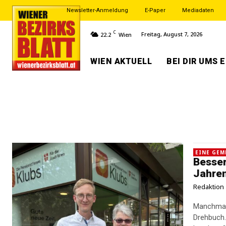
Newsletter-Anmeldung
E-Paper
Mediadaten
C
Freitag, August 7, 2026
22.2
Wien
WIEN AKTUELL
BEI DIR UMS 
EINE GEM
Besser
Jahre
Redaktion
Manchmal 
Drehbuch.