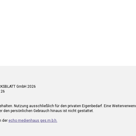
RKSBLATT GmbH 2026
 26
ehalten. Nutzung ausschließlich für den privaten Eigenbedarf. Eine Weiterverwe
r den persönlichen Gebrauch hinaus ist nicht gestattet.
n der
echo medienhaus ges.m.b.h.