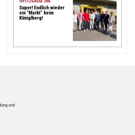
OPITZGASSE 29A
Super! Endlich wieder
ein “Markt” beim
Küniglberg!
ndung und