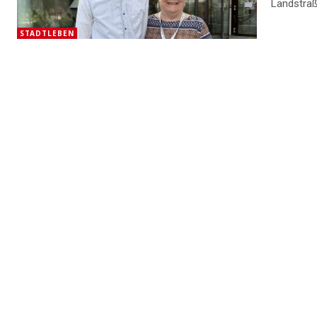
Landstraß
STADTLEBEN